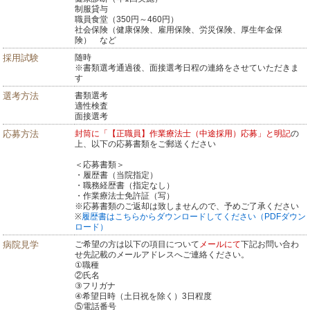
制服貸与
職員食堂（350円～460円）
社会保険（健康保険、雇用保険、労災保険、厚生年金保
険） など
採用試験
随時
※書類選考通過後、面接選考日程の連絡をさせていただきま
す
選考方法
書類選考
適性検査
面接選考
応募方法
封筒に「【正職員】作業療法士（中途採用）応募」と明記
の
上、以下の応募書類をご郵送ください
＜応募書類＞
・履歴書（当院指定）
・職務経歴書（指定なし）
・作業療法士免許証（写）
※応募書類のご返却は致しませんので、予めご了承ください
※
履歴書はこちらからダウンロードしてください（PDFダウン
ロード）
病院見学
ご希望の方は以下の項目について
メールにて
下記お問い合わ
せ先記載のメールアドレスへご連絡ください。
①職種
②氏名
③フリガナ
④希望日時（土日祝を除く）3日程度
⑤電話番号