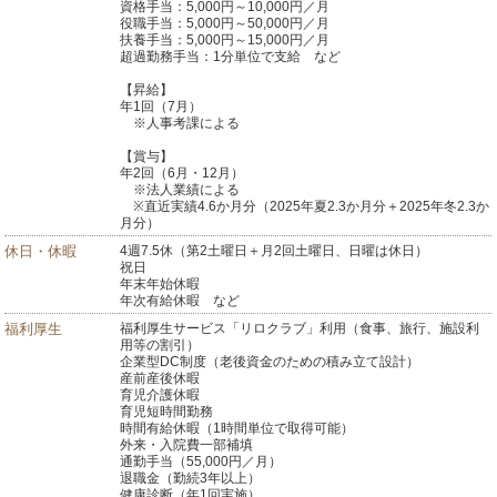
資格手当：5,000円～10,000円／月
役職手当：5,000円～50,000円／月
扶養手当：5,000円～15,000円／月
超過勤務手当：1分単位で支給 など
【昇給】
年1回（7月）
※人事考課による
【賞与】
年2回（6月・12月）
※法人業績による
※直近実績4.6か月分（2025年夏2.3か月分＋2025年冬2.3か
月分）
休日・休暇
4週7.5休（第2土曜日＋月2回土曜日、日曜は休日）
祝日
年末年始休暇
年次有給休暇 など
福利厚生
福利厚生サービス「リロクラブ」利用（食事、旅行、施設利
用等の割引）
企業型DC制度（老後資金のための積み立て設計）
産前産後休暇
育児介護休暇
育児短時間勤務
時間有給休暇（1時間単位で取得可能）
外来・入院費一部補填
通勤手当（55,000円／月）
退職金（勤続3年以上）
健康診断（年1回実施）