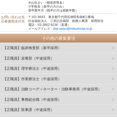
⑥お住まい（都道府県名）
⑦学校名（新卒の方のみ）
⑧卒業年月（既卒の方は経験年数）
お問い合わせ先・
〒101-8643 東京都千代田区神田和泉町1番地
社会福祉法人 三井記念病院 総務人事課 採用担当
応募書類送付先
電話：03-3862-9236（直通）
メールアドレス：
jinji-saiyo@mitsuihosp.or.jp
その他の募集要項
【正職員】臨床検査部（新卒採用）
【正職員】栄養部（中途採用）
【正職員】理学療法士（中途採用）
【正職員】作業療法士（中途採用）
【正職員】治験コーディネーター・治験事務局（中途採用）
【正職員】事務総合職（中途採用）
【正職員】医事課（中途採用）