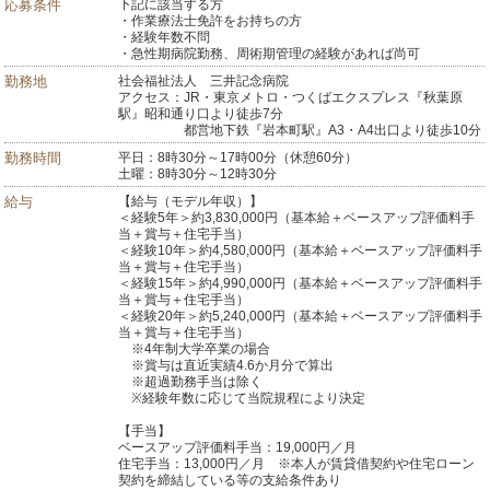
応募条件
下記に該当する方
・作業療法士免許をお持ちの方
・経験年数不問
・急性期病院勤務、周術期管理の経験があれば尚可
勤務地
社会福祉法人 三井記念病院
アクセス：JR・東京メトロ・つくばエクスプレス『秋葉原
駅』昭和通り口より徒歩7分
都営地下鉄『岩本町駅』A3・A4出口より徒歩10分
勤務時間
平日：8時30分～17時00分（休憩60分）
土曜：8時30分～12時30分
給与
【給与（モデル年収）】
＜経験5年＞約3,830,000円（基本給＋ベースアップ評価料手
当＋賞与＋住宅手当）
＜経験10年＞約4,580,000円（基本給＋ベースアップ評価料手
当＋賞与＋住宅手当）
＜経験15年＞約4,990,000円（基本給＋ベースアップ評価料手
当＋賞与＋住宅手当）
＜経験20年＞約5,240,000円（基本給＋ベースアップ評価料手
当＋賞与＋住宅手当）
※4年制大学卒業の場合
※賞与は直近実績4.6か月分で算出
※超過勤務手当は除く
※経験年数に応じて当院規程により決定
【手当】
ベースアップ評価料手当：19,000円／月
住宅手当：13,000円／月 ※本人が賃貸借契約や住宅ローン
契約を締結している等の支給条件あり