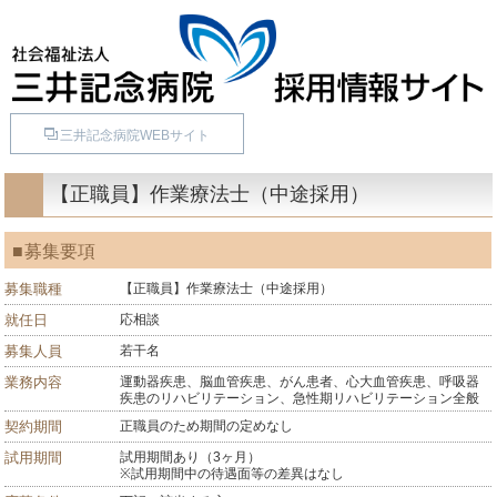
三井記念病院WEBサイト
【正職員】作業療法士（中途採用）
募集要項
募集職種
【正職員】作業療法士（中途採用）
就任日
応相談
募集人員
若干名
業務内容
運動器疾患、脳血管疾患、がん患者、心大血管疾患、呼吸器
疾患のリハビリテーション、急性期リハビリテーション全般
契約期間
正職員のため期間の定めなし
試用期間
試用期間あり（3ヶ月）
※試用期間中の待遇面等の差異はなし